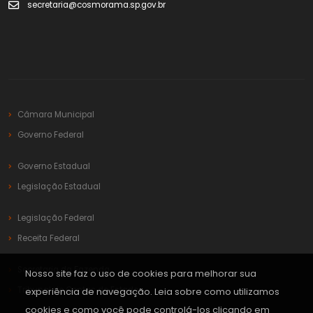
secretaria@cosmorama.sp.gov.br
Câmara Municipal
Governo Federal
Governo Estadual
Legislação Estadual
Legislação Federal
Receita Federal
Secretaria da Fazenda
Nosso site faz o uso de cookies para melhorar sua
Tribunal de Contas do Estado
experiência de navegação. Leia sobre como utilizamos
cookies e como você pode controlá-los clicando em