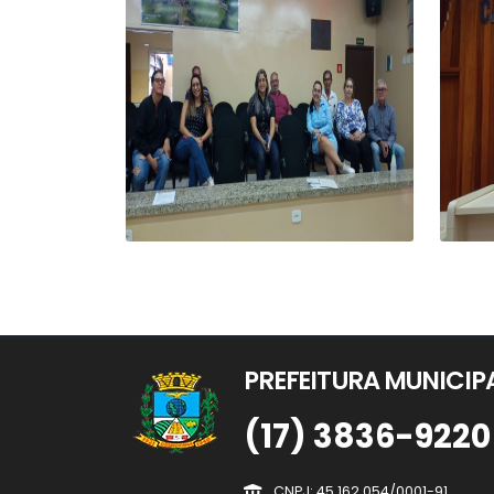
PREFEITURA MUNICI
(17) 3836-9220
CNPJ: 45.162.054/0001-91