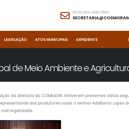
ENVIE UM E-MAIL PARA
SECRETARIA@COSMORAM
LEGISLAÇÃO
ATOS MUNICIPAIS
EXPEDIENTE
ipal de Meio Ambiente e Agricultu
tuição da diretoria do COMEAGRI. Estiveram presentes vários se
 representande dos produtores rurais o senhor Adalberto Lopes da
ivil organizada.